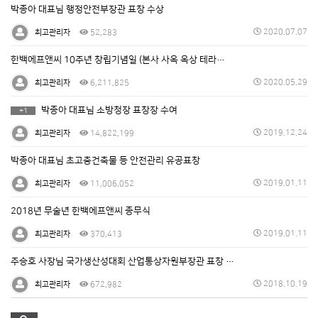
박종아 대표님 행정안전부장관 표창 수상
2020.07.07
최고관리자
52,283
한백에프앤씨 10주년 창립기념일 (본사 사옥 옥상 테라…
2020.05.29
최고관리자
6,211,825
박종아 대표님 소방청장 표창장 수여
+1
2019.12.24
최고관리자
14,822,199
박종아 대표님 초고층건축물 등 안전관리 유공표창
2019.01.11
최고관리자
11,006,052
2018년 무술년 한백에프앤씨 종무식
2019.01.11
최고관리자
370,413
주승호 사장님 국가생산성대회 산업통상자원부장관 표창 …
2018.10.19
최고관리자
672,982